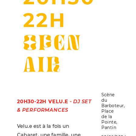
22H
OPEN
AIR
Scène
du
20H30-22H VELU.E
-
DJ SET
Barboteur,
& PERFORMANCES
Place
de la
Pointe,
Velu.e est à la fois un
Pantin
Cabaret, une famille, une