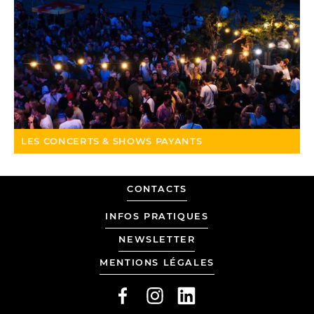
LES CONCERTS & SHOWS PAYANTS
MADE
CONTACTS
BY
LOLA
INFOS PRATIQUES
DUVAL
NEWSLETTER
AND
MENTIONS LÉGALES
TANGUY
WERMELINGER
FACEBOOK
INSTAGRAM
LINKEDIN
FROM
G.U.I.