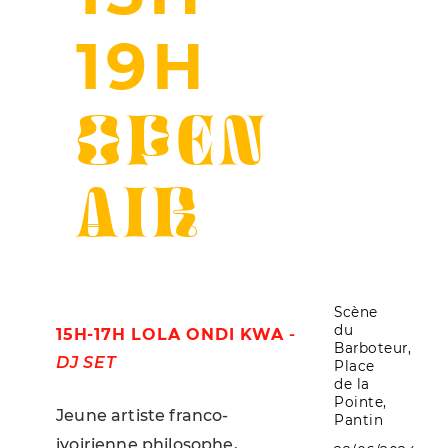
19H
OPEN
AIR
Scène
du
15H-17H LOLA ONDI KWA
-
Barboteur,
DJ SET
Place
de la
Pointe,
Jeune artiste franco-
Pantin
ivoirienne philosophe,