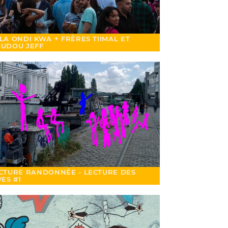
LA ONDI KWA + FRÈRES TIIMAL ET
UDOU JEFF
CTURE RANDONNÉE - LECTURE DES
VES #1