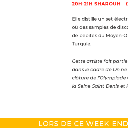
20H-21H SHAROUH
-
Elle distille un set élec
où des samples de disc
de pépites du Moyen-Or
Turquie.
Cette artiste fait part
dans le cadre de On ne 
clôture de l’Olympiade 
la Seine Saint Denis et l
LORS DE CE WEEK-EN