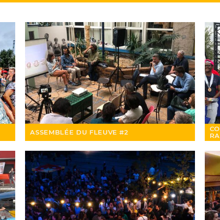
CO
ASSEMBLÉE DU FLEUVE #2
RA