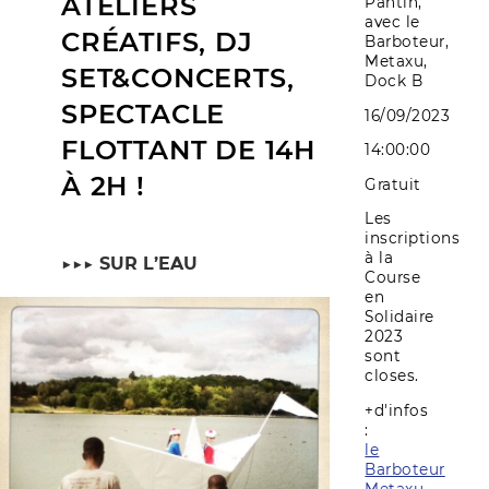
ATELIERS
Pantin,
avec le
CRÉATIFS, DJ
Barboteur,
Metaxu,
SET&CONCERTS,
Dock B
SPECTACLE
16/09/2023
FLOTTANT DE 14H
14:00:00
À 2H !
Gratuit
Les
inscriptions
à la
▶▶▶
SUR L’EAU
Course
en
Solidaire
2023
sont
closes.
+d'infos
:
le
Barboteur
Metaxu