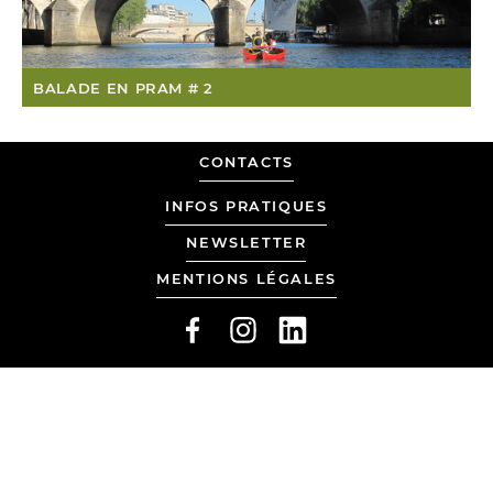
BALADE EN PRAM # 2
MADE
CONTACTS
BY
LOLA
INFOS PRATIQUES
DUVAL
NEWSLETTER
AND
MENTIONS LÉGALES
TANGUY
WERMELINGER
FACEBOOK
INSTAGRAM
LINKEDIN
FROM
G.U.I.
+
JULIEN
BIDORET
.