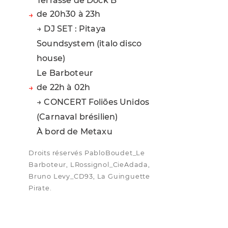
Terrasse de Dock B
de 20h30 à 23h
→ DJ SET : Pitaya
Soundsystem (italo disco
house)
Le Barboteur
de 22h à 02h
→ CONCERT Foliões Unidos
(Carnaval brésilien)
À bord de Metaxu
Droits réservés PabloBoudet_Le
Barboteur, LRossignol_CieAdada,
Bruno Levy_CD93, La Guinguette
Pirate.