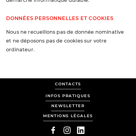
démarche Informatique durable.
DONNÉES PERSONNELLES ET COOKIES
Nous ne recueillons pas de donnée nominative
et ne déposons pas de cookies sur votre
ordinateur.
MADE
CONTACTS
BY
LOLA
INFOS PRATIQUES
DUVAL
NEWSLETTER
AND
MENTIONS LÉGALES
TANGUY
WERMELINGER
FACEBOOK
INSTAGRAM
LINKEDIN
FROM