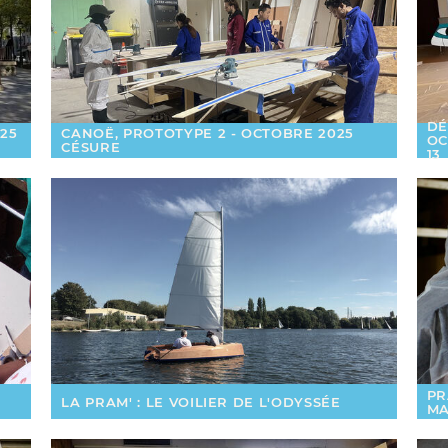
DÉ
25
CANOË, PROTOTYPE 2 - OCTOBRE 2025
OC
CÉSURE
13
PR
LA PRAM' : LE VOILIER DE L'ODYSSÉE
MA