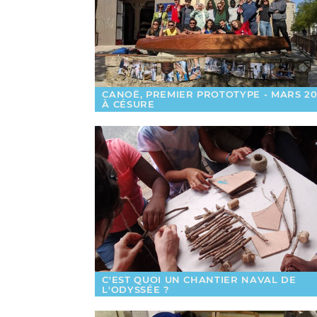
CANOË, PREMIER PROTOTYPE - MARS 20
À CÉSURE
C'EST QUOI UN CHANTIER NAVAL DE
L'ODYSSÉE ?