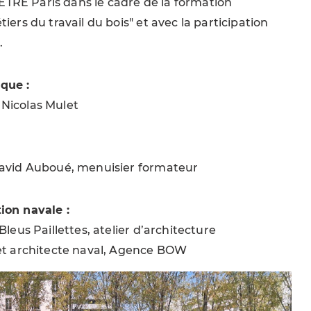
l’ETRE Paris dans le cadre de la formation
iers du travail du bois" et avec la participation
.
que :
Nicolas Mulet
David Auboué, menuisier formateur
ion navale :
Bleus Paillettes, atelier d’architecture
 et architecte naval, Agence BOW